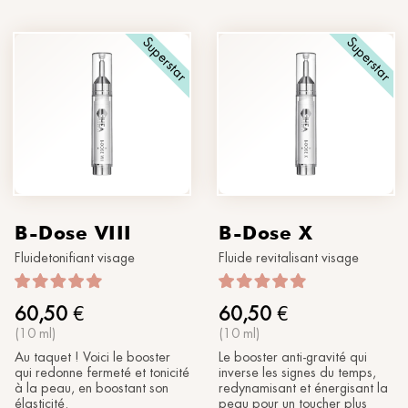
®
Soleil
MORPHOLAYERIN
XXX
SPA partners
®
myBODYNAMIC
Superstar
Superstar
TRAITEMENTS PROFESSIONNELS
Faisons connaissance
®
DERMOLAYERIN
®
mySKINETIC
B-Dose VIII
B-Dose X
Fluidetonifiant visage
Fluide revitalisant visage
60,50
€
60,50
€
(10 ml)
(10 ml)
Au taquet ! Voici le booster
Le booster anti-gravité qui
qui redonne fermeté et tonicité
inverse les signes du temps,
à la peau, en boostant son
redynamisant et énergisant la
élasticité.
peau pour un toucher plus