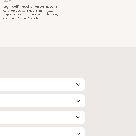
The_Lifter
à
Trattamento liftante fronte e palpe
71,50
€
(30 ml)
rno occhi antietà
Distende e minimizza tutti i segni d
ure della pelle,
tempo con un effetto tensore e lifta
tto delle rughe
istantaneo: le palpebre sono
ardo è levigato,
risollevate e la pelle della fronte
visibilmente levigata.