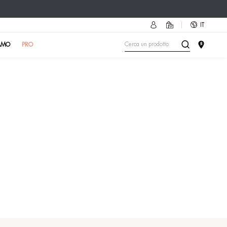
essorio più cool dell’estate!
Scopri come
🔥
OLE
TEST DELLA PELLE
IN ISTITUTO
CHI SIAMO