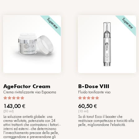
Superstar
Supers