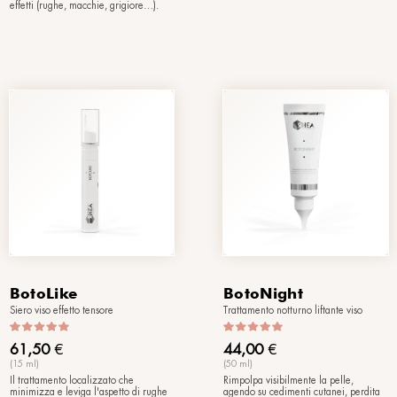
 Balm
AgeFactor Cream
nte viso Esposoma
Crema rivitalizzante viso Esposom
143,00
€
(50 ml)
 globale: una
La soluzione antietà globale: una
nte, potenziata
crema vellutata, potenziata con 24
ti che contrastano i
attivi trattanti che contrastano i fatto
terni - che
interni ed esterni - che determinan
cchiamento
l’invecchiamento precoce della pel
, correggendone e
correggendone e prevenendone gl
etti (rughe,
effetti (rughe, macchie, grigiore…).
.