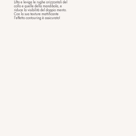
44,00
€
(50 ml)
Rimpolpa visibilmente la pelle,
he
agendo su cedimenti cutanei, perdita
di volume e mancanza di definizione,
durante la notte: per un viso scolpito e
tratti come liftati, al risveglio.
tà
Novità