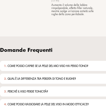
EyeRevi
Crema occhi antiet
59,50
€
(15 ml)
Il trattamento conto
che migliora la text
minimizzando l'aspe
perioculari. E lo sgu
rigenerato!