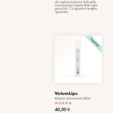
60,50
€
(10 ml)
Il booster dalla str
riequilibrante, che m
della pelle per un 
più giovane.