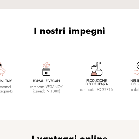
52,50
€
(50 ml)
elle labbra
Segni dell'invecchiamento e macch
o filler naturale,
cutanee addio: leviga e minimizza
ione antietà sulle
l’apparenza di rughe e segni dell'e
ilabiale.
con Pre-, Post- e Probiotici.