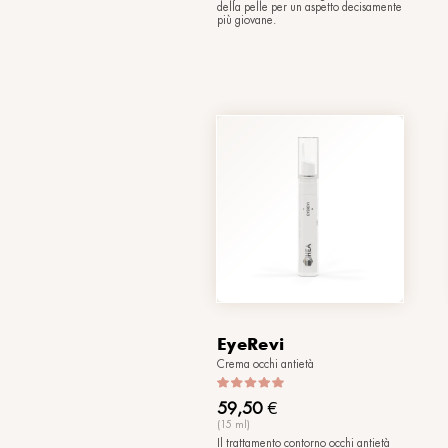
B-Dose XI
Fluido ridensificante