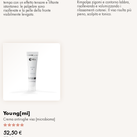
61,50
€
(15 ml)
aordinaria azione
Il trattamento localizzato che
igliora l'elasticità
minimizza e leviga l'aspetto di rug
aspetto decisamente
e rughette, con un sorprendente
effetto-freddo tensore e liftante.
Novi