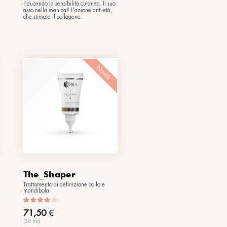
BotoNight
Trattamento notturno liftante viso