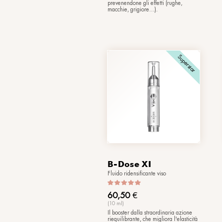
AgeFactor
Balsamo rivitalizza
143,00
€
(50 ml)
La soluzione antietà
crema ricca e nutrie
con 24 attivi trattan
fattori - interni ed es
determinano l’inve
precoce della pelle
prevenendone gli eff
macchie, grigiore…)