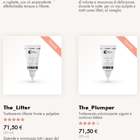
Superstar
BotoLike
 viso
Siero viso effetto tensore