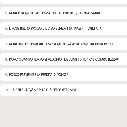
VolumLips
Balsamo volumizzan