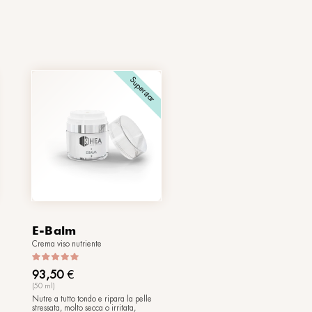
B-Dose VIII
a
Fluido tonificante viso
60,50
€
(10 ml)
Su di tono! Ecco il booster che
restituisce compattezza e tonicità alla
ri -
pelle, migliorandone l'elasticità.
o
le,
i