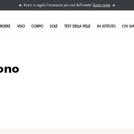
Ricevi in regalo l’acc
🔥
DA NON PERDERE
VISO
CORPO
S
oni viso
ita di tono