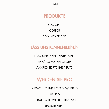
FAQ
PRODUKTE
Rhea lover
07/05/2025
GESICHT
KÖRPER
SONNENPFLEGE
LASS UNS KENNENLERNEN
Ottimo si trova bene ok
LASS UNS KENNENLERNEN
Rhea lover
23/03/2025
RHEA CONCEPT STORE
AKKREDITIERTE INSTITUTE
WERDEN SIE PRO
Rhea lover
DERMOTECHNOLOGIN WERDEN
26/09/2024
LAYERIN
BERUFLICHE WEITERBILDUNG
REGISTRIEREN