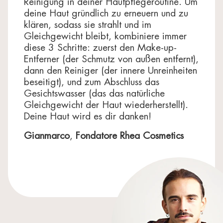
Reinigung in deiner Hautpflegeroutine. Um
Die Zutatenliste kann Änderungen unterliegen:
deine Haut gründlich zu erneuern und zu
Beachten Sie immer die auf Ihrem Produkt
klären, sodass sie strahlt und im
angegebene Liste.
Gleichgewicht bleibt, kombiniere immer
diese 3 Schritte: zuerst den Make-up-
Entferner (der Schmutz von außen entfernt),
dann den Reiniger (der innere Unreinheiten
beseitigt), und zum Abschluss das
Gesichtswasser (das das natürliche
Gleichgewicht der Haut wiederherstellt).
Deine Haut wird es dir danken!
Gianmarco
,
Fondatore Rhea Cosmetics