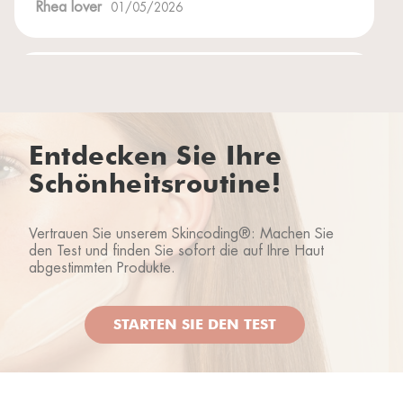
Rhea lover
01/05/2026
Rhea lover
23/04/2026
Entdecken Sie Ihre
Schönheitsroutine!
Rhea lover
23/04/2026
Vertrauen Sie unserem Skincoding®: Machen Sie
den Test und finden Sie sofort die auf Ihre Haut
abgestimmten Produkte.
STARTEN SIE DEN TEST
Rhea lover
28/01/2026