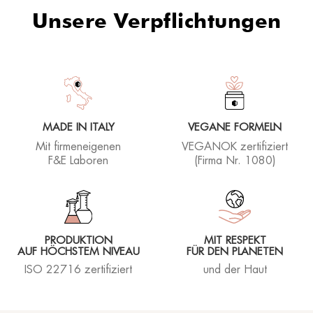
Unsere Verpflichtungen
Delicato e idrata
Rhea lover
05/01/2026
MADE IN ITALY
VEGANE FORMELN
Buonissimo
Mit firmeneigenen
VEGANOK zertifiziert
F&E Laboren
(Firma Nr. 1080)
Rhea lover
05/12/2025
PRODUKTION
MIT RESPEKT
AUF HÖCHSTEM NIVEAU
FÜR DEN PLANETEN
Rhea lover
23/10/2025
ISO 22716 zertifiziert
und der Haut