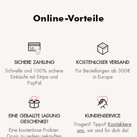
Rhea lover
23/10/2025
Online-Vorteile
Se vendessero il secchiello da un litro, lo
comprerei subito. Prodotto eccezionale.
SICHERE ZAHLUNG
KOSTENLOSER VERSAND
Rhea lover
02/10/2025
Schnelle und 100% sichere
Für Bestellungen ab
300€
Einkäufe mit Stripe und
in Europe
PayPal
È delicato e molto buono
Rhea lover
EINE GEBALLTE LADUNG
KUNDENSERVICE
27/09/2025
GESCHENKE!
Fragen? Tipps?
Kontaktiere
Eine kostenlose Probier-
uns,
wir sind für dich da!
Dosis zu jedem gekauften