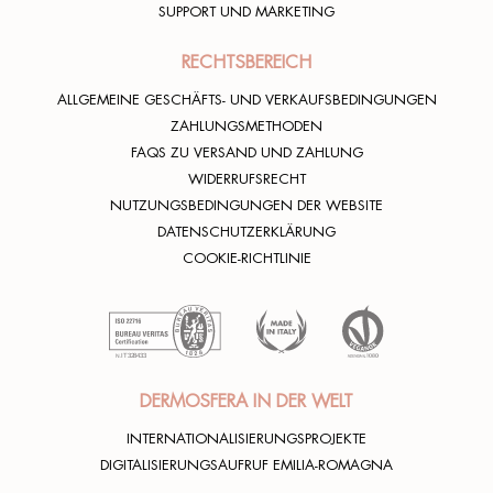
SUPPORT UND MARKETING
Stupendi
RECHTSBEREICH
Rhea lover
03/02/2024
ALLGEMEINE GESCHÄFTS- UND VERKAUFSBEDINGUNGEN
ZAHLUNGSMETHODEN
FAQS ZU VERSAND UND ZAHLUNG
WIDERRUFSRECHT
NUTZUNGSBEDINGUNGEN DER WEBSITE
Stupendo ti lascia la pelle bella pulita e con una
DATENSCHUTZERKLÄRUNG
bellissima sensazione
COOKIE-RICHTLINIE
Rhea lover
03/02/2024
DERMOSFERA IN DER WELT
Rhea lover
19/11/2023
INTERNATIONALISIERUNGSPROJEKTE
DIGITALISIERUNGSAUFRUF EMILIA-ROMAGNA