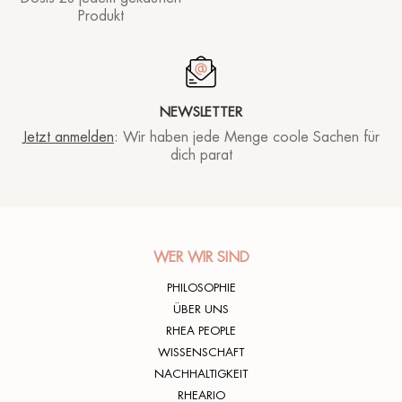
Produkt
Rhea lover
01/09/2025
NEWSLETTER
Jetzt anmelden
: Wir haben jede Menge coole Sachen für
dich parat
Eccezionale! Io ho problemi di dermatite atopica
ed è l’ unico detergente viso che uso.
Rhea lover
28/08/2025
WER WIR SIND
PHILOSOPHIE
ÜBER UNS
Ottimo prodotto ! Ti lascia la pelle del viso
RHEA PEOPLE
luminosa e pulita!
WISSENSCHAFT
Rhea lover
01/08/2025
NACHHALTIGKEIT
RHEARIO