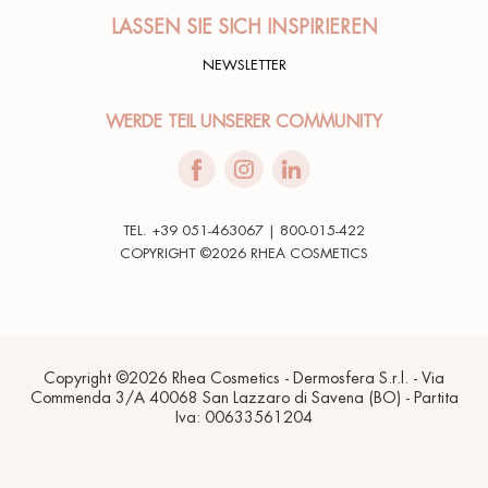
LASSEN SIE SICH INSPIRIEREN
È perfetta per la mia pelle.
NEWSLETTER
Verena A.
01/10/2023
WERDE TEIL UNSERER COMMUNITY
Cristina E.
29/03/2023
TEL. +39 051-463067 | 800-015-422
COPYRIGHT ©2026 RHEA COSMETICS
Super
Copyright ©2026 Rhea Cosmetics - Dermosfera S.r.l. - Via
Stefano A.
13/03/2023
Commenda 3/A 40068 San Lazzaro di Savena (BO) - Partita
Iva: 00633561204