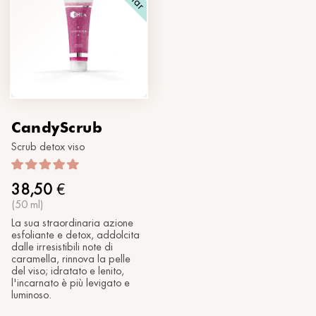
Dicono di noi
®
Sole
MORPHOLAYERIN
Rhea Concept Store
®
myBODYNAMIC
CONTATTACI
TRATTAMENTI PROFESSIONALI
Dove siamo
SPA partners
®
Conosciamoci
DERMOLAYERIN
®
mySKINETIC
CandyScrub
Scrub detox viso
38,50
€
(50 ml)
La sua straordinaria azione
esfoliante e detox, addolcita
dalle irresistibili note di
caramella, rinnova la pelle
del viso; idratato e lenito,
l'incarnato è più levigato e
luminoso.