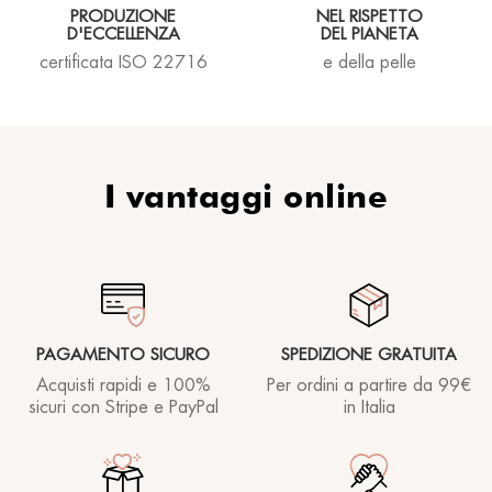
Dicono di noi
®
Sole
MORPHOLAYERIN
PRODUZIONE
NEL RISPETTO
Rhea Concept Store
D'ECCELLENZA
DEL PIANETA
®
myBODYNAMIC
CONTATTACI
certificata ISO 22716
e della pelle
TRATTAMENTI PROFESSIONALI
Dove siamo
SPA partners
®
Conosciamoci
DERMOLAYERIN
®
mySKINETIC
I vantaggi online
PAGAMENTO SICURO
SPEDIZIONE GRATUITA
Acquisti rapidi e 100%
Per ordini a partire
da 99€
sicuri con Stripe e PayPal
in Italia