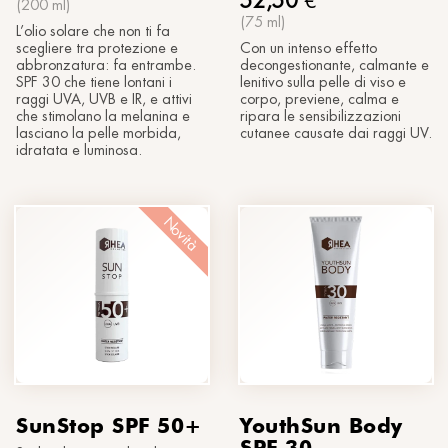
52,50
€
(200 ml)
(75 ml)
L’olio solare che non ti fa
scegliere tra protezione e
Con un intenso effetto
abbronzatura: fa entrambe.
decongestionante, calmante e
SPF 30 che tiene lontani i
lenitivo sulla pelle di viso e
raggi UVA, UVB e IR, e attivi
corpo, previene, calma e
che stimolano la melanina e
ripara le sensibilizzazioni
lasciano la pelle morbida,
cutanee causate dai raggi UV.
idratata e luminosa.
Novità
SunStop SPF 50+
YouthSun Body
SPF 30