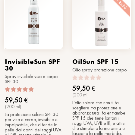
Novità
Dicono di noi
®
Sole
MORPHOLAYERIN
Rhea Concept Store
®
myBODYNAMIC
CONTATTACI
TRATTAMENTI PROFESSIONALI
Dove siamo
SPA partners
®
Conosciamoci
DERMOLAYERIN
®
mySKINETIC
InvisibleSun SPF
OilSun SPF 15
30
Olio spray protezione corpo
Spray invisibile viso e corpo
SPF 30
59,50
€
(200 ml)
59,50
€
L’olio solare che non ti fa
(200 ml)
scegliere tra protezione e
abbronzatura: fa entrambe.
La protezione solare SPF 30
SPF 15 che tiene lontani i
per viso e corpo, invisibile e
raggi UVA, UVB e IR, e attivi
impalpabile, che difende la
che stimolano la melanina e
pelle dai danni dei raggi UVA
lasciano la pelle morbida,