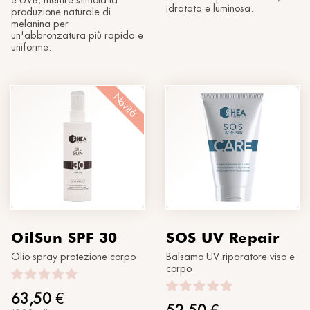
e UVB, mentre stimola la
idratata e luminosa.
produzione naturale di
melanina per
un'abbronzatura più rapida e
uniforme.
Novità
OilSun SPF 30
SOS UV Repair
Olio spray protezione corpo
Balsamo UV riparatore viso e
corpo
63,50
€