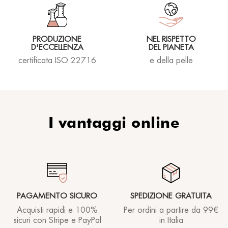
Prodotto che mi è piaciuto molto. Molto nutriente
ed idratante.
Jurate E.
13/02/2022
PRODUZIONE
NEL RISPETTO
D'ECCELLENZA
DEL PIANETA
certificata ISO 22716
e della pelle
Rhea lover
06/12/2021
I vantaggi online
Molto idratante, mantiene le labbra morbide a
lungo anche nelle giornate invernali. La
colorazione lievemente rosata dona un tocco in
piu'!
PAGAMENTO SICURO
SPEDIZIONE GRATUITA
Rhea lover
Acquisti rapidi e 100%
Per ordini a partire
da 99€
25/01/2021
sicuri con Stripe e PayPal
in Italia