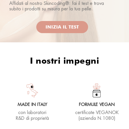
Affidati al nostro Skincoding®: fai il test e trova
Alessandra E.
subito i prodotti su misura per la tua pelle.
01/12/2023
INIZIA IL TEST
Lascia labbra morbide e idratate
Giancarlo O.
12/08/2023
I nostri impegni
Adoro
Rhea lover
19/10/2022
MADE IN ITALY
FORMULE VEGAN
con laboratori
certificate VEGANOK
R&D di proprietà
(azienda N.1080)