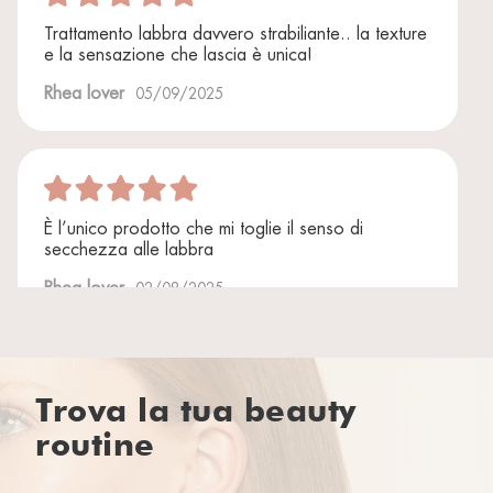
Trattamento labbra davvero strabiliante.. la texture
e la sensazione che lascia è unica!
Rhea lover
05/09/2025
È l’unico prodotto che mi toglie il senso di
secchezza alle labbra
Rhea lover
02/08/2025
Trova la tua beauty
Ottimo prodotto, idrata veramente a lungo le
routine
labbra a differenza di tanti prodotti analoghi, che
devi passare continuamente per mantenere
lidratazione.