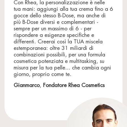
Con Rhea, la personalizzazione è nelle
Sorbitan Isostearate, Sodium Lauroyl Lactylate,
tua mani: aggiungi alla tua crema fino a 6
Pentylene Glycol, Tetramethyl
gocce dello stesso B-Dose, ma anche di
Acetyloctahydronaphthalenes, Lecithin,
Hydroxyacetophenone, Linalool,
più B-Dose diversi e complementari -
Hexamethylindanopyran, 1,2-Hexanediol, Vanillin,
sempre per un massimo di 6 - per
Linalyl Acetate, Citrus Aurantium Bergamia
rispondere a esigenze specifiche e
(Bergamot) Peel Oil, Limonene, Cholesterol, Alpha-
differenti. Creerai così la TUA miscela
Isomethyl Ionone, Citrus Medica Limonum (Lemon)
Peel Oil, Coumarin, Juniperus Virginiana Oil, Xanthan
estemporanea: oltre 31 miliardi di
Gum, Sodium Dextran Sulfate, Trimethylcyclopentenyl
combinazioni possibili, per una formula
Methylisopentenol, Disodium Phosphate, Sodium
cosmetica potenziata e multitasking, su
Chloride, Sodium Phosphate, Carbomer,
misura per la tua pelle... che cambia ogni
Hydroxycitronellal, Geraniol, Pinene,
giorno, proprio come te.
Ethylhexylglycerin, Potassium Sorbate, Sodium
Benzoate, Sodium Oleate, Hydrogenated Lecithin.
Gianmarco
,
Fondatore Rhea Cosmetics
L'elenco degli ingredienti potrebbe essere soggetto a
modifiche: fai sempre riferimento a quello riportato
sul tuo prodotto.