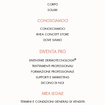
CORPO
SOLARI
CONOSCIAMOCI
Ottima crema idratante...viene assorbit a
immediatamente e I risultati si vedono subito.
CONOSCIAMOCI
RHEA CONCEPT STORE
SILVIA A.
25/05/2021
DOVE SIAMO
DIVENTA PRO
®
DIVENTARE DERMOTECNOLOGA
Assorbimento immediato e profondo. La crema
TRATTAMENTI PROFESSIONALI
migliore che abbia mai usato!
FORMAZIONE PROFESSIONALE
SUPPORTI E MARKETING
Ambrosia E.
17/01/2021
DICONO DI NOI
AREA LEGALE
TERMINI E CONDIZIONI GENERALI DI VENDITA