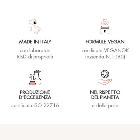
Rhea lover
16/11/2023
MADE IN ITALY
FORMULE VEGAN
con laboratori
certificate VEGANOK
R&D di proprietà
(azienda N.1080)
Rhea lover
26/09/2023
PRODUZIONE
NEL RISPETTO
D'ECCELLENZA
DEL PIANETA
Semplicemente fantastica! Questa crema ha una
certificata ISO 22716
e della pelle
texture molto fresca, gradevole e di facile
assorbimento. Lieve e delicata, con un buon
profumo, HydroEm ha un grande potere idratante,
soprattutto con l'aggiunta delle gocce B Dose
adatte alla pelle e ai bisogni del momento
(rassodante, idratante, ecc.) Da quando ho