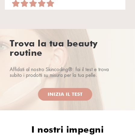
È la prima volta che ho acquistato questa crema e
mi trovo benissimo
Rhea lover
05/02/2026
Trova la tua beauty
routine
Rhea lover
14/03/2024
Affidati al nostro Skincoding®: fai il test e trova
subito i prodotti su misura per la tua pelle.
INIZIA IL TEST
Lascia la pelle molto idratata e liscia. La consiglio
molto. Ottimo prodotto.
Ioulia H.
20/11/2023
I nostri impegni