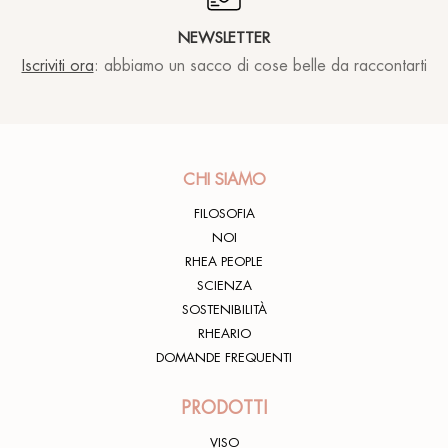
This is by far the best moisturiser I've tried. It's
hydrating with a beautiful texture making it light to
NEWSLETTER
wear. Fantastic product !
Iscriviti ora
: abbiamo un sacco di cose belle da raccontarti
Galina U.
17/10/2022
CHI SIAMO
Crema magica. Risultati dalle prime applicazioni.
FILOSOFIA
Pelle liscia e luminosa.
NOI
RHEA PEOPLE
Rhea lover
13/07/2022
SCIENZA
SOSTENIBILITÀ
RHEARIO
DOMANDE FREQUENTI
Vedi subito l effetto
PRODOTTI
Diletta H.
04/02/2022
VISO