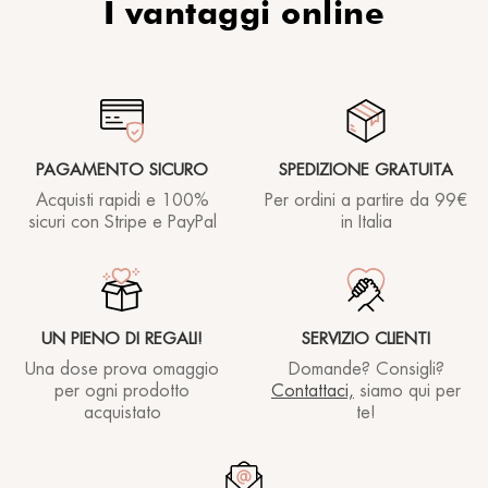
I vantaggi online
iniziato a usarla, pur avendone provate altre
questa è in assoluto la mia preferita!
Federico A.
11/05/2023
PAGAMENTO SICURO
SPEDIZIONE GRATUITA
Acquisti rapidi e 100%
Per ordini a partire
da 99€
Fantastica! Rende la pelle morbida e nutrita! Super
sicuri con Stripe e PayPal
in Italia
Federica O.
27/03/2023
UN PIENO DI REGALI!
SERVIZIO CLIENTI
Una dose prova omaggio
Domande? Consigli?
Flavia E.
16/03/2023
per ogni prodotto
Contattaci,
siamo qui per
acquistato
te!