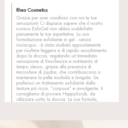
Rhea Cosmetics
Grazie per aver condiviso con noi le tue
sensazioni! Ci dispiace sapere che il nostro
iconico ExfoGel non abbia soddisfatto
pienamente le tue aspettative. La sua
formulazione esfoliante in gel - senza
risciacquo - è stata studiata appositamente
per risultare leggera e di rapido assorbimento
dopo la doccia, regalando un'immediata
sensazione di freschezza e nutrimento al
tempo stesso, grazie alla presenza di
microsfere di Jojoba, che contribuiscono a
mantenere la pelle morbida e levigata. Se
preferisci un trattamento esfoliante dalla
texture più ricca, “corposa” e avvolgente, ti
consigliamo di provare HappyScrub, da
utilizzare sotto la doccia. La sua formula,
arricchita con sfere di Acido Salicilico e Olio
di Mandorle Dolci, favorisce un'esfoliazione
efficace e un'azione nutriente sulla pelle.
Siamo certi che lo amerai, facci sapere!