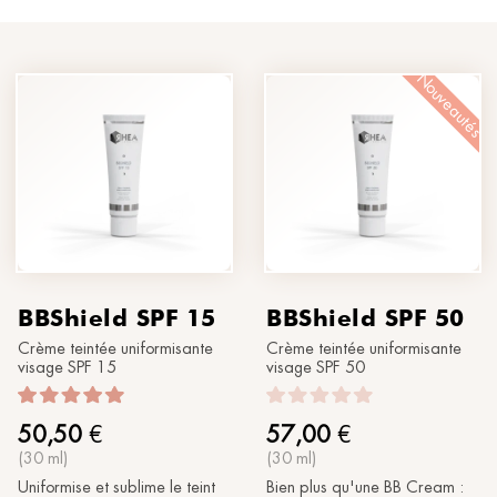
®
Soleil
MORPHOLAYERIN
XXX
SPA partners
®
myBODYNAMIC
TRAITEMENTS PROFESSIONNELS
Faisons connaissance
Nouveautés
®
DERMOLAYERIN
®
mySKINETIC
BBShield SPF 15
BBShield SPF 50
Crème teintée uniformisante
Crème teintée uniformisante
visage SPF 15
visage SPF 50
50,50
€
57,00
€
(30 ml)
(30 ml)
Uniformise et sublime le teint
Bien plus qu'une BB Cream :