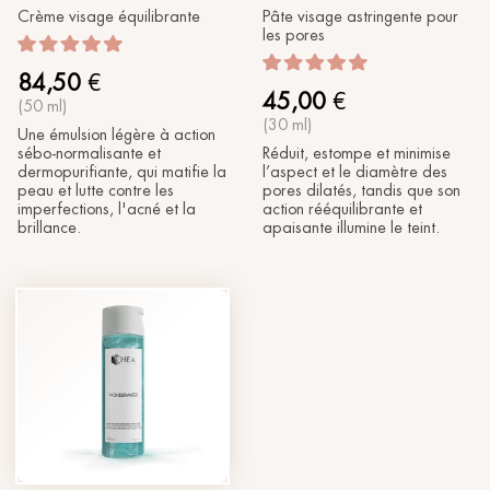
Crème visage équilibrante
Pâte visage astringente pour
les pores
84,50
€
45,00
€
(50 ml)
(30 ml)
Une émulsion légère à action
sébo-normalisante et
Réduit, estompe et minimise
dermopurifiante, qui matifie la
l’aspect et le diamètre des
peau et lutte contre les
pores dilatés, tandis que son
imperfections, l'acné et la
action rééquilibrante et
brillance.
apaisante illumine le teint.