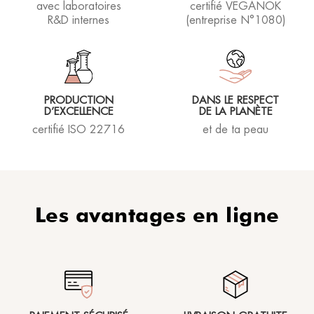
avec laboratoires
certifié VEGANOK
favoriser une peau d'aspect plus uniforme.
R&D internes
(entreprise N°1080)
PRODUCTION
DANS LE RESPECT
D’EXCELLENCE
DE LA PLANÈTE
certifié ISO 22716
et de ta peau
Les avantages en ligne