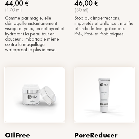
44,00
€
46,00
€
(170 ml)
(50 ml)
Comme par magie, elle
Stop aux imperfections,
démaquille instantanément
impuretés et brillance : matifie
visage et yeux, en nettoyant et
et unifie le teint grâce aux
hydratant la peau tout en
Pré-, Post- et Probiotiques.
douceur ; imbattable même
contre le maquillage
waterproof le plus intense.
OilFree
PoreReducer