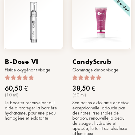
Superstar
®
Soleil
MORPHOLAYERIN
XXX
SPA partners
®
myBODYNAMIC
TRAITEMENTS PROFESSIONNELS
Faisons connaissance
®
DERMOLAYERIN
®
mySKINETIC
B-Dose VI
CandyScrub
Fluide oxygénant visage
Gommage detox visage
60,50
€
38,50
€
(10 ml)
(50 ml)
Le booster renouvelant qui
Son action exfoliante et detox
aide à protéger la barrière
exceptionnelle, adoucie par
hydratante, pour une peau
des notes irrésistibles de
homogène et éclatante.
bonbon, renouvelle la peau
du visage ; hydratée et
apaisée, le teint est plus lisse
et lumineux.