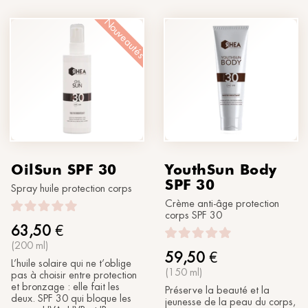
®
Soleil
MORPHOLAYERIN
XXX
SPA partners
Nouveautés
®
myBODYNAMIC
TRAITEMENTS PROFESSIONNELS
Faisons connaissance
®
DERMOLAYERIN
®
mySKINETIC
OilSun SPF 30
YouthSun Body
SPF 30
Spray huile protection corps
Crème anti-âge protection
corps SPF 30
63,50
€
(200 ml)
59,50
€
L’huile solaire qui ne t’oblige
(150 ml)
pas à choisir entre protection
et bronzage : elle fait les
Préserve la beauté et la
deux. SPF 30 qui bloque les
jeunesse de la peau du corps,