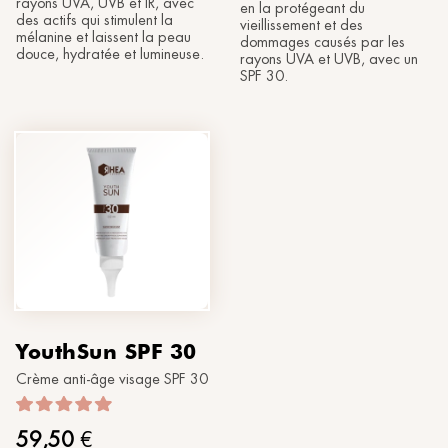
rayons UVA, UVB et IR, avec
en la protégeant du
des actifs qui stimulent la
vieillissement et des
mélanine et laissent la peau
dommages causés par les
douce, hydratée et lumineuse.
rayons UVA et UVB, avec un
SPF 30.
YouthSun SPF 30
Crème anti-âge visage SPF 30
59,50
€