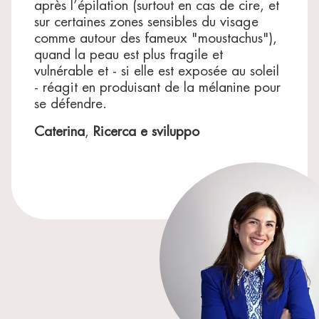
après l’épilation (surtout en cas de cire, et
La liste des ingrédients peut être sujette à modification
sur certaines zones sensibles du visage
: référez-vous toujours à celle figurant sur votre
comme autour des fameux "moustachus"),
produit.
quand la peau est plus fragile et
vulnérable et - si elle est exposée au soleil
- réagit en produisant de la mélanine pour
se défendre.
Caterina
,
Ricerca e sviluppo