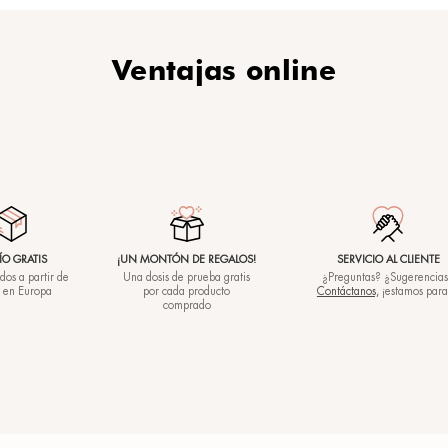
Nuestro
MADE IN ITALY
FÓRMULAS VEG
con laboratorios
certificada VE
propios de I+D
(empresa N.10