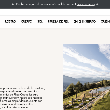
¡Recibe de regalo el ac
🔥
NO TE LO PIERDAS
ROSTRO
CUERPO
SOL
ner
ithic SPA
alia