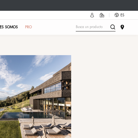
cesorio más cool del verano!
Descubre cómo
🔥
PRUEBA DE PIEL
EN EL INSTITUTO
QUIÉNES SOM