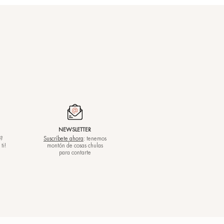
s compromisos
PRODUCCIÓN
RESPETANDO
ANAS
DE EXCELENCIA
AL PLANETA
GANOK
certificada ISO 22716
y de tu piel
80)