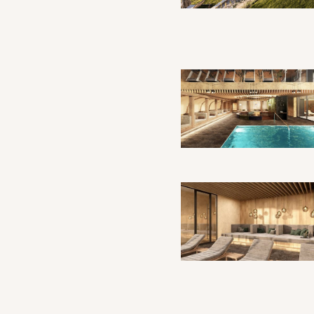
a y no puedes resistirte a la impresionante belleza de la montaña
dicado.Un hotel exclusivo para quienes disfrutan dedicar días al
libre.Aquí te esperan los tratamientos de Rhea Cosmetics para
erdadera renovación.Podrás mimar cuerpo y mente con masajes
dos de aceites esenciales y hierbas alpinas.Además, cuenta con
ea wellness de 2000 m² y saunas finlandesas con vistas
sintoxicar no solo el cuerpo, sino también la mente.
, Brixen, Bolzano (BZ)