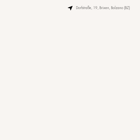
Si amas la naturalez
estás en el lugar in
bienestar y al aire 
experimentar una v
relajantes acompaña
una sorprendente ár
panorámicas para de
Dorfstraße, 19