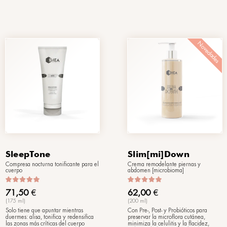
Novedades
ub
MorphoShapes 1
limpiador
Suero redensificante para cuello y
escote
58,00
€