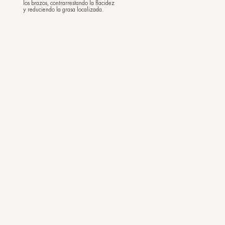
(50 ml)
El tratamiento intensivo que no solo
atenúa la visibilidad de las estrías ya
existentes o más difíciles, sino que
también genera un shock cutáneo que
combate y previene la aparición de
nuevas marcas.
Novedades