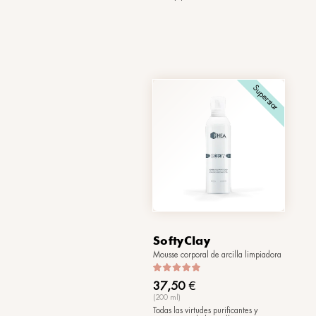
(200 ml)
Limpia y exfolia su
cuerpo, transmitiend
y mente; fomenta la
celular y mantiene l
piel, dejándola sua