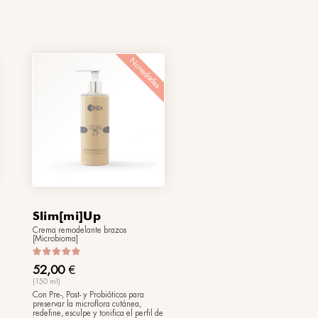
MorphoShapes 3
Suero para estrías corporal
58,00
€