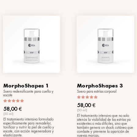
2Tone
cuerpo
Bifásico tonificante corporal
65,00
€
(150 ml)
cación ultra
Tonifica y devuelve elasticidad a la
instantánea que
piel, reafirmando los tejidos, con u
ta el cuerpo en
fórmula de aplicación ultrarrápida 
ando incluso la
absorción instantánea.