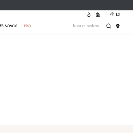
cesorio más cool del verano!
Descubre cómo
🔥
PRUEBA DE PIEL
EN EL INSTITUTO
QUIÉNES SOM