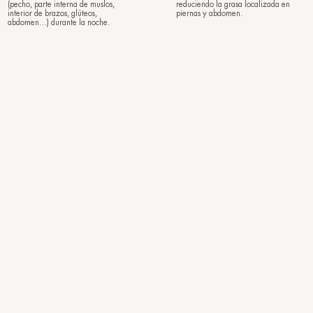
(50 ml)
avemente el
El tratamiento intensivo formulado
o bienestar a piel
específicamente para remodelar,
 renovación
tonificar y nutrir la piel de cuello y
a elasticidad de la
escote, con acción regeneradora y
ve y perfumada.
elasticizante.