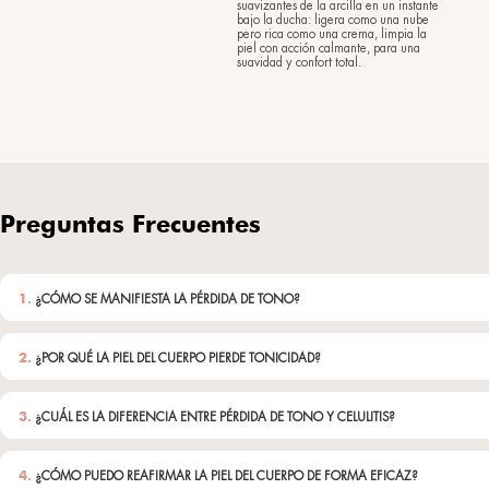
ShowerCla
Arcilla limpiadora 
37,50
€
(200 ml)
Limpia suavemente l
sorprendente acción
tonificante y anti-e
suave y perfumado.