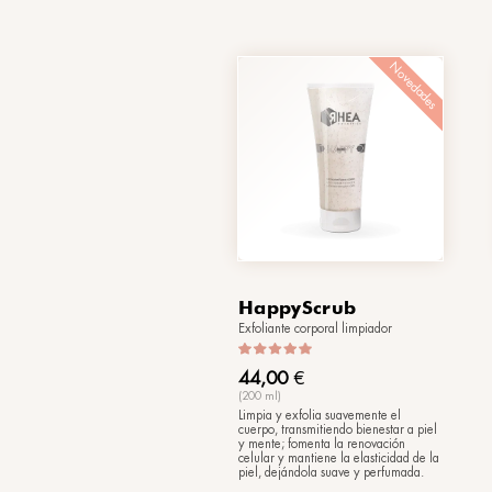
2Hydra
Bifásico hidratante 
65,00
€
(150 ml)
Una fórmula de apli
rápida y absorción 
crea adicción: hidra
profundidad, refresc
piel más seca.