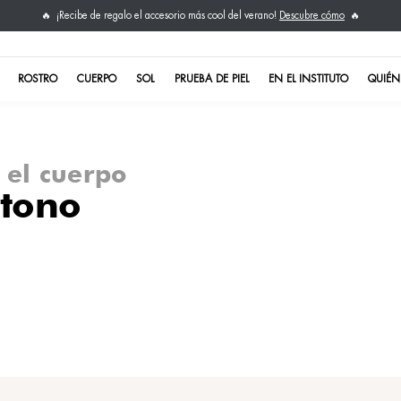
¡Recibe de regalo el ac
🔥
NO TE LO PIERDAS
ROSTRO
CUERPO
SOL
ones para el cuerpo
ida de tono