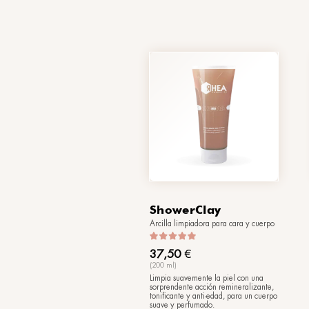
HappyScr
Exfoliante corporal 
44,00
€