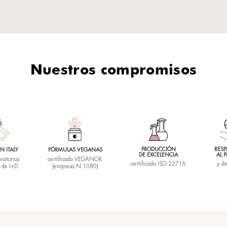
rificantes y
cilla en un instante
ra como una nube
crema, limpia la
mante, para una
tal.