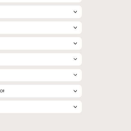
Superstar
arcilla limpiadora