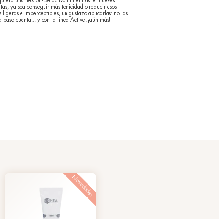
ante del fitness, un fan de las caminatas 
lguien que siempre está en movimiento, ¡tu
a tiene dos entrenadores personales listos 
otencian los resultados de cualquier actividad física, ayudándote
sin necesidad de hacer ni siquiera una flexión! Se activan mientr
acompañándote hacia tus metas, ya sea conseguir más tonicidad o
e grasa. ¿Y su plus? Texturas ligeras e imperceptibles, un gustazo 
tope trabajando. Porque cada paso cuenta... y con la línea Active,