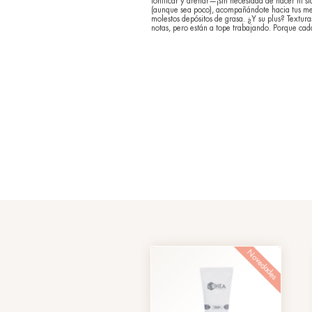
Ya seas un am
simplemente a
belleza ahor
apoyarte!
Siempre a tu lado, p
tonificar y drenar—¡
(aunque sea poco), 
molestos depósitos d
notas, pero están a 