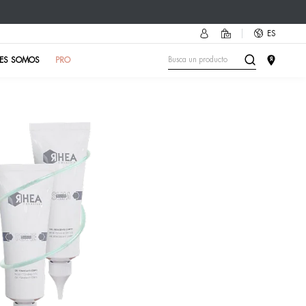
cesorio más cool del verano!
Descubre cómo
🔥
PRUEBA DE PIEL
EN EL INSTITUTO
QUIÉNES SOM