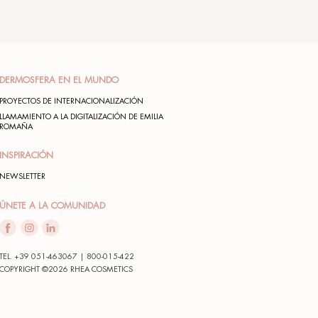
PRODUCCIÓN
RESPETANDO
ANAS
DE EXCELENCIA
AL PLANETA
GANOK
certificada ISO 22716
y de tu piel
80)