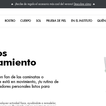
¡Recibe de regalo el ac
🔥
NO TE LO PIERDAS
ROSTRO
CUERPO
SOL
amientos
entrenamiento