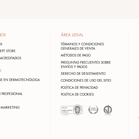
MADE IN ITALY
FÓRMULAS VEG
con laboratorios
certificada VE
propios de I+D
(empresa N.10