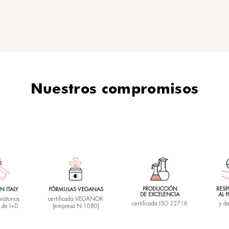
r
ToneTrainer
al
Gel tonificante corporal
42,00
€
(125 ml)
alor que actúa
Gel sorbete con efecto frío que toni
físico, de
el cuerpo, potenciado por el ejerci
, favoreciendo la
físico, incluso a baja intensidad.
 para redefinir las
Reduce la retención de líquidos y
 suavizar la
acelera la recuperación muscular,
litis. El
disminuyendo la sensación de fatig
 que faltaba en tu
después de cualquier esfuerzo
(¡incluso los que haces en casa!).