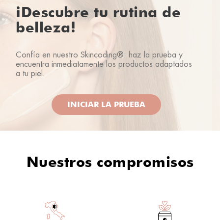
¡Descubre tu rutina de
belleza!
Rhea lover
04/11/2023
Confía en nuestro Skincoding®: haz la prueba y
encuentra inmediatamente los productos adaptados
a tu piel.
Stefania A.
22/01/2023
INICIAR LA PRUEBA
Molto valido come prodotto
Nuestros compromisos
Rhea lover
16/11/2022