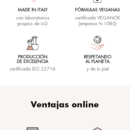
Questa crema non la mollo più! Sento le labbra
più rimpolpate e idratate e non sono più una
MADE IN ITALY
FÓRMULAS VEGANAS
ragazzina! Grazie Rhea
con laboratorios
certificada VEGANOK
Torino O.
propios de I+D
(empresa N.1080)
08/07/2022
PRODUCCIÓN
RESPETANDO
Una sola parola:meraviglioso
DE EXCELENCIA
AL PLANETA
certificada ISO 22716
y de tu piel
Rhea lover
16/06/2022
Ventajas online
Prodotto fantastico, assolutamente da avere!
Paola I.
31/01/2022