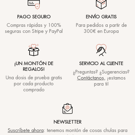
PAGO SEGURO
ENVÍO GRATIS
Molto idratante e allo stesso tempo si assorbe
Compras rápidas y 100%
Para pedidos a partir de
rapidamente lasciando le labbra morbide ma non
seguras con Stripe y PayPal
300€ en Europa
unte. Molto confortevole per l'arrivo dei primi
freddi!
Rhea lover
25/11/2020
¡UN MONTÓN DE
SERVICIO AL CLIENTE
REGALOS!
¿Preguntas? ¿Sugerencias?
Una dosis de prueba gratis
Contáctanos,
¡estamos
por cada producto
para ti!
comprado
NEWSLETTER
Suscríbete ahora
: tenemos montón de cosas chulas para