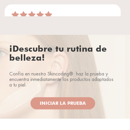
Un trattamento che rigenera il tuo contorno occhi.
Lho acquistato in più occasioni perché ne sento
davvero il beneficio.
¡Descubre tu rutina de
Rhea lover
12/03/2023
belleza!
Confía en nuestro Skincoding®: haz la prueba y
encuentra inmediatamente los productos adaptados
Rhea lover
06/01/2023
a tu piel.
INICIAR LA PRUEBA
Prodotto molto valido. Conferisce una pelle più
elastica e ben nutrita.