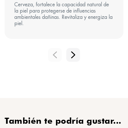
Carbomer, Terpineol, Glycine Soja (Soybean) Oil,
Cerveza, fortalece la capacidad natural de
Sodium Oleate, Hydrogenated Lecithin.
la piel para protegerse de influencias
La lista de ingredientes puede estar sujeta a cambios:
ambientales dañinas. Revitaliza y energiza la
consulte siempre la que figura en su producto.
piel.
También te podría gustar...