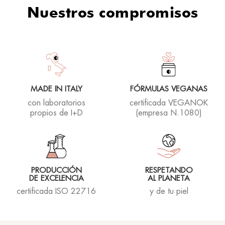
Jurate E.
Nuestros compromisos
13/02/2022
Rhea lover
27/01/2021
MADE IN ITALY
FÓRMULAS VEGANAS
con laboratorios
certificada VEGANOK
propios de I+D
(empresa N.1080)
Francesca O.
12/01/2021
PRODUCCIÓN
RESPETANDO
DE EXCELENCIA
AL PLANETA
certificada ISO 22716
y de tu piel
Prodotto fantastico.
Rhea lover
04/01/2021