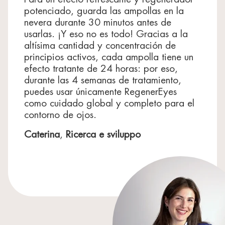
Xanthan Gum, Carbomer, Glycine Soja (Soybean)
potenciado, guarda las ampollas en la
Oil, Sodium Oleate, Hydrogenated Lecithin, Rose
nevera durante 30 minutos antes de
Flower Oil/Extract.
usarlas. ¡Y eso no es todo! Gracias a la
Booster Rigenerante / Regenerating Booster
altísima cantidad y concentración de
Aqua/Water/Eau, Glycerin, Peg-8, Trideceth-9,
principios activos, cada ampolla tiene un
Polyacrylate Crosspolymer-11, Sh-Oligopeptide-1,
efecto tratante de 24 horas: por eso,
Sh-Polypeptide-9, Sh-Polypeptide-1, Sh-
Oligopeptide-2, Bacillus/Folic Acid Ferment Filtrate
durante las 4 semanas de tratamiento,
Extract, Sodium Hyaluronate, Sh-Polypeptide-11,
puedes usar únicamente RegenerEyes
Acetyl Decapeptide-3, Acetyl Hexapeptide-51
como cuidado global y completo para el
Amide, Ceramide Eop, Acetyl Glutamine, Glycine
contorno de ojos.
Soja (Soybean) Protein, Superoxide Dismutase,
Ceramide Np, Phytosphingosine, Hydrolyzed Rice
Caterina
,
Ricerca e sviluppo
Protein, Ceramide Ap, Tocopheryl Acetate, Glycine
Soja (Soybean) Oil, Phenoxyethanol, Peg-40
Hydrogenated Castor Oil, Butylene Glycol,
Ammonium Acryloyl Dimethyltaurate/Carboxyethyl
Acrylate Crosspolymer, Parfum (Fragrance),
Disodium Edta, Sodium Lauroyl Lactylate, Caprylyl
Glycol, Polysorbate 20, Hexamethylindanopyran,
Lecithin, Sodium Hydroxide, Tetramethyl
Acetyloctahydronaphthalenes, 1,2-Hexanediol,
Cholesterol, Linalyl Acetate, Xanthan Gum,