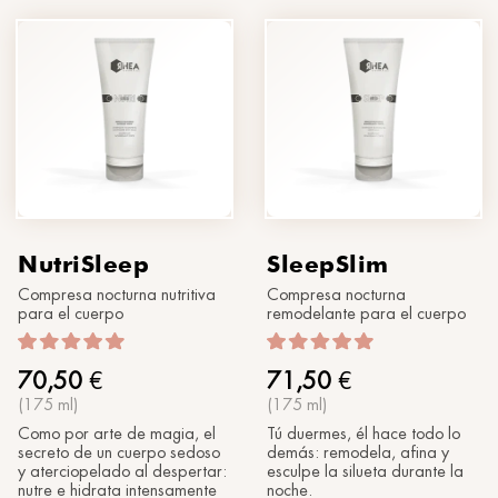
®
Sol
MORPHOLAYERIN
XXX
SPA partners
®
myBODYNAMIC
TRATAMIENTOS PROFESIONALES
Conócenos
®
DERMOLAYERIN
®
mySKINETIC
NutriSleep
SleepSlim
Compresa nocturna nutritiva
Compresa nocturna
para el cuerpo
remodelante para el cuerpo
70,50
€
71,50
€
(175 ml)
(175 ml)
Como por arte de magia, el
Tú duermes, él hace todo lo
secreto de un cuerpo sedoso
demás: remodela, afina y
y aterciopelado al despertar:
esculpe la silueta durante la
nutre e hidrata intensamente
noche.