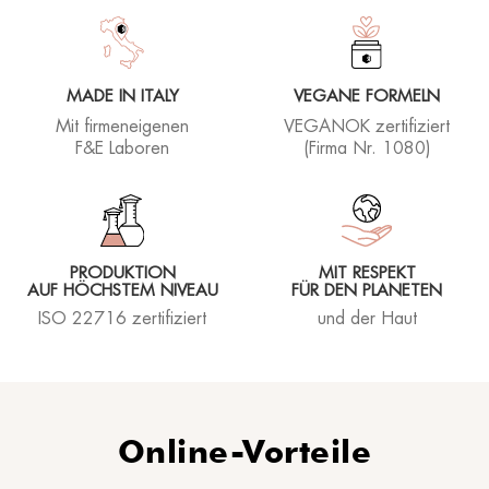
®
Sonne
MORPHOLAYERIN
KONTAKTIERE UNS
SPA partners
®
myBODYNAMIC
PROFESSIONELLE BEHANDLUNGEN
Lass uns kennenlernen
MADE IN ITALY
VEGANE FORMELN
®
DERMOLAYERIN
Mit firmeneigenen
VEGANOK zertifiziert
®
mySKINETIC
F&E Laboren
(Firma Nr. 1080)
PRODUKTION
MIT RESPEKT
AUF HÖCHSTEM NIVEAU
FÜR DEN PLANETEN
ISO 22716 zertifiziert
und der Haut
Online-Vorteile