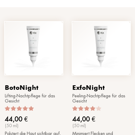
®
Sonne
MORPHOLAYERIN
KONTAKTIERE UNS
SPA partners
®
myBODYNAMIC
PROFESSIONELLE BEHANDLUNGEN
Lass uns kennenlernen
®
DERMOLAYERIN
®
mySKINETIC
BotoNight
ExfoNight
Lifting-Nachtpflege für das
Peeling-Nachtpflege für das
Gesicht
Gesicht
44,00
€
44,00
€
(50 ml)
(50 ml)
Polstert die Haut sichtbar auf,
Minimiert Flecken und