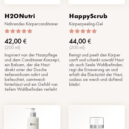
H2ONutri
HappyScrub
Nährendes Körperconditioner
Körperpeeling-Gel
42,00
€
44,00
€
(200 ml)
(200 ml)
Inspiriert von der Haarpflege
Reinigt und peelt den Körper
und dem Conditioner-Konzept,
sanft und schenkt sowohl Haut
ein Balsam, der die Haut
als auch Seele Wohlbefinden;
direkt unter der Dusche
regt die Erneuerung an und
tiefenwirksam nährt und
erhält die Elastizität der Haut,
befeuchtet, samtweich
sodass sie weich und duftend
hinterlässt und ein Gefühl von
bleibt.
tiefem Wohlbefinden verleiht.