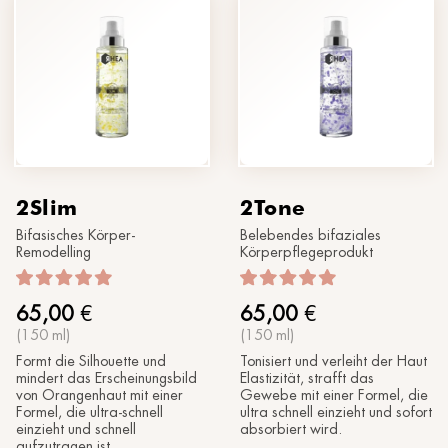
®
Sonne
MORPHOLAYERIN
KONTAKTIERE UNS
SPA partners
®
myBODYNAMIC
PROFESSIONELLE BEHANDLUNGEN
Lass uns kennenlernen
®
DERMOLAYERIN
®
mySKINETIC
2Slim
2Tone
Bifasisches Körper-
Belebendes bifaziales
Remodelling
Körperpflegeprodukt
65,00
€
65,00
€
(150 ml)
(150 ml)
Formt die Silhouette und
Tonisiert und verleiht der Haut
mindert das Erscheinungsbild
Elastizität, strafft das
von Orangenhaut mit einer
Gewebe mit einer Formel, die
Formel, die ultra-schnell
ultra schnell einzieht und sofort
einzieht und schnell
absorbiert wird.
aufzutragen ist.