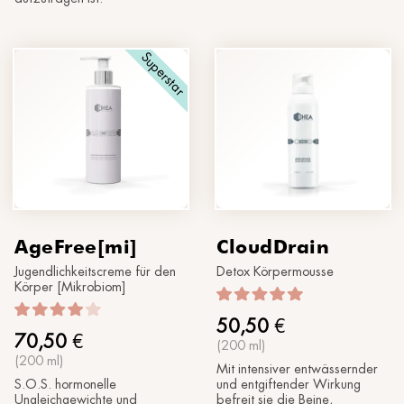
Superstar
AgeFree[mi]
CloudDrain
Jugendlichkeitscreme für den
Detox Körpermousse
Körper [Mikrobiom]
50,50
€
70,50
€
(200 ml)
(200 ml)
Mit intensiver entwässernder
S.O.S. hormonelle
und entgiftender Wirkung
Ungleichgewichte und
befreit sie die Beine,