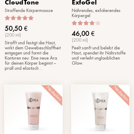
CloudTone
ExfoGel
Straffende Körpermousse
Nährendes, exfolierendes
Körpergel
50,50
€
46,00
€
(200 ml)
(200 ml)
Strafft und festigt die Haut,
wirkt dem Gewebeschlaffheit
Peelt sanft und belebt die
entgegen und formt die
Haut, spendet ihr Nährstoffe
Konturen neu: Eine neue Ära
und verleiht unglaublichen
für deinen Körper beginnt –
Glow.
prall und elastisch...
Neuheiten
Neuheiten