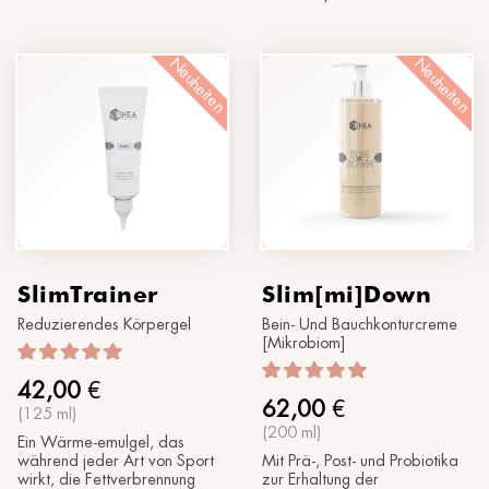
Neuheiten
Neuheiten
SlimTrainer
Slim[mi]Down
Reduzierendes Körpergel
Bein- Und Bauchkonturcreme
[Mikrobiom]
42,00
€
62,00
€
(125 ml)
(200 ml)
Ein Wärme-emulgel, das
während jeder Art von Sport
Mit Prä-, Post- und Probiotika
wirkt, die Fettverbrennung
zur Erhaltung der