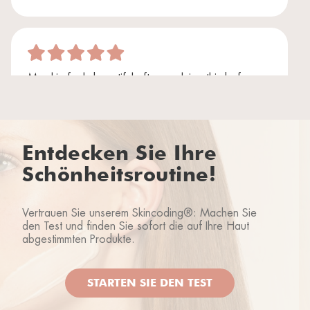
My skin feels beautiful after applying this before
sleep. I woke up with hydrated skin! Product smells
nice and a little bit goes a long way
Alessandra A.
18/02/2022
Entdecken Sie Ihre
Schönheitsroutine!
Vertrauen Sie unserem Skincoding®: Machen Sie
Rhea lover
11/11/2021
den Test und finden Sie sofort die auf Ihre Haut
abgestimmten Produkte.
STARTEN SIE DEN TEST
ELENA O.
29/03/2021