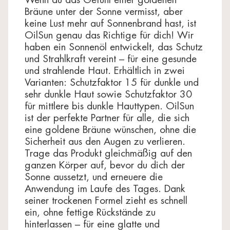
ANNUUS (SUNFLOWER) SEED OIL, ACETYL
Bräune unter der Sonne vermisst, aber
CEDRENE, DIMETHYL PHENETHYL ACETATE,
keine Lust mehr auf Sonnenbrand hast, ist
HEXAMETHYLINDANOPYRAN, ROSE KETONES.
OilSun genau das Richtige für dich! Wir
haben ein Sonnenöl entwickelt, das Schutz
Die Zutatenliste kann Änderungen unterliegen:
Beachten Sie immer die auf Ihrem Produkt
und Strahlkraft vereint – für eine gesunde
angegebene Liste.
und strahlende Haut. Erhältlich in zwei
Varianten: Schutzfaktor 15 für dunkle und
sehr dunkle Haut sowie Schutzfaktor 30
für mittlere bis dunkle Hauttypen. OilSun
ist der perfekte Partner für alle, die sich
eine goldene Bräune wünschen, ohne die
Sicherheit aus den Augen zu verlieren.
Trage das Produkt gleichmäßig auf den
ganzen Körper auf, bevor du dich der
Sonne aussetzt, und erneuere die
Anwendung im Laufe des Tages. Dank
seiner trockenen Formel zieht es schnell
ein, ohne fettige Rückstände zu
hinterlassen – für eine glatte und