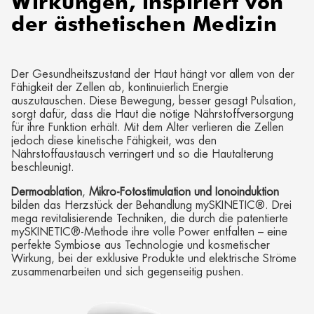
Wirkungen, inspiriert von
®
Sonne
MORPHOLAYERIN
der ästhetischen Medizin
KONTAKTIERE UNS
SPA partners
®
myBODYNAMIC
PROFESSIONELLE BEHANDLUNGEN
Lass uns kennenlernen
®
DERMOLAYERIN
Der Gesundheitszustand der Haut hängt vor allem von der
®
mySKINETIC
Fähigkeit der Zellen ab, kontinuierlich Energie
auszutauschen. Diese Bewegung, besser gesagt Pulsation,
sorgt dafür, dass die Haut die nötige Nährstoffversorgung
für ihre Funktion erhält. Mit dem Alter verlieren die Zellen
jedoch diese kinetische Fähigkeit, was den
Nährstoffaustausch verringert und so die Hautalterung
beschleunigt.
Dermoablation
,
Mikro-Fotostimulation und Ionoinduktion
bilden das Herzstück der Behandlung mySKINETIC®. Drei
mega revitalisierende Techniken, die durch die patentierte
mySKINETIC®-Methode ihre volle Power entfalten – eine
perfekte Symbiose aus Technologie und kosmetischer
Wirkung, bei der exklusive Produkte und elektrische Ströme
zusammenarbeiten und sich gegenseitig pushen.