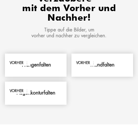
mit dem Vorher und
Nachher!
Tippe auf die Bilder, um
vorher und nachher zu vergleichen.
NACHHER
VORHER
NACHHER
VORHER
Wangenfalten
Mundfalten
NACHHER
VORHER
Augenkonturfalten