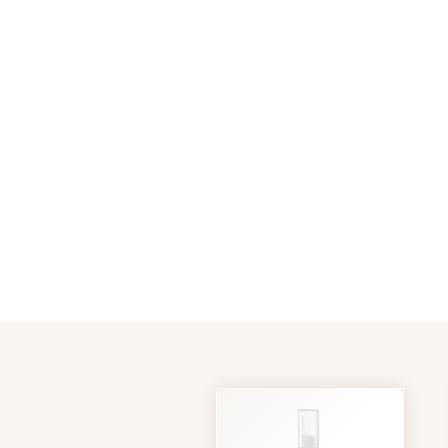
Erreiche dein
Es gibt Unreinheiten 
diesen Pickel oder 
sind die absoluten 
moderne Wirkstoffe,