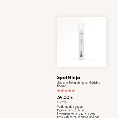
AcneWarri
Gezielte Behandlun
Gesichtsunreinheite
57,00
€
(15 ml)
Wirkt gezielt auf 
Haut, Rötungen und 
um deren Entstehu
das Erscheinungsbil
gleichzeitig hat es 
sebumregulierende,
korrigierende Wirk