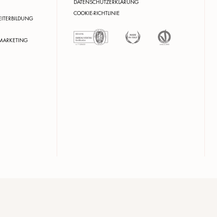
MADE IN ITALY
VEGANE FORMELN
Mit firmeneigenen
VEGANOK zertifizier
F&E Laboren
(Firma Nr. 1080)