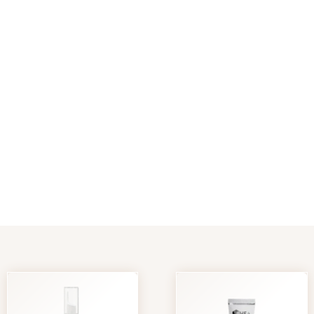
e Hautziele.
in deinem Gesicht, die dir nicht gefallen. Dein Blick im Spiegel tri
diesen Fleck, die du und deine Haut loswerden wollt. Zielgericht
Experten, um genau ins Schwarze zu treffen. Konzentrierte Power
 um Unreinheiten im Gesicht zu korrigieren und zu verbessern.