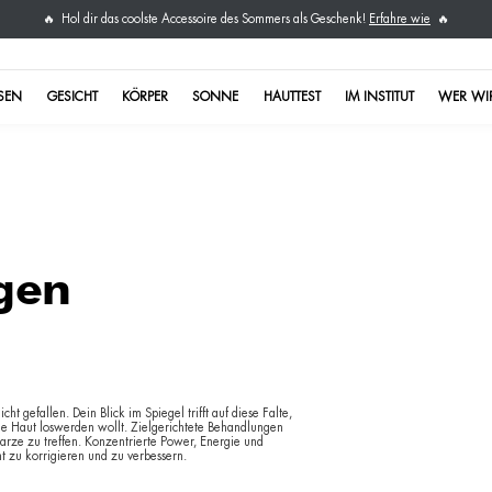
Hol dir das coolste Acce
🔥
NICHT VERPASSEN
GESICHT
KÖRPER
elte
andlungen