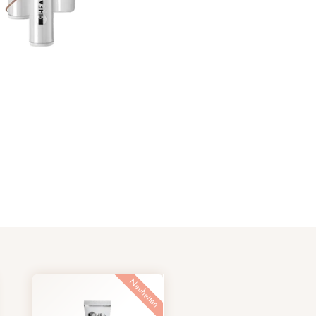
fft auf diese Falte,
ete Behandlungen
, Energie und