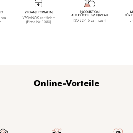
 bei Gesichts­
n
nd
g, um deren
mmen und das
 reduzieren; wirkt
en und lässt die