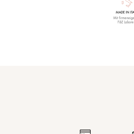
SpotNinja
Gezielte Behandlung
flecken
59,50
€
(15 ml)
Wirkt gezielt gege
Pigmentstörungen u
Hyperpigmentierun
Entwicklung zu he
Erscheinungsbild zu
aufhellend bei Fleck
Haut strahlen.