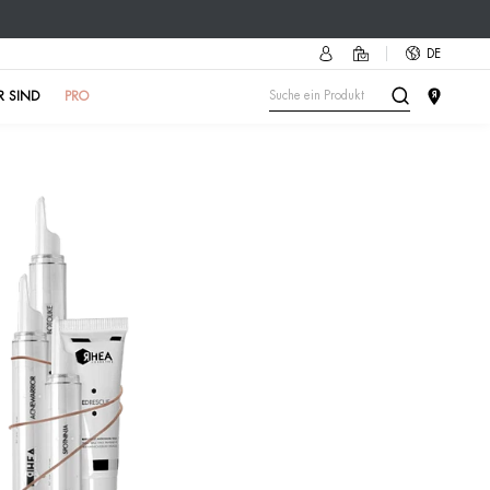
ssoire des Sommers als Geschenk!
Erfahre wie
🔥
SONNE
HAUTTEST
IM INSTITUT
WER WIR SIND