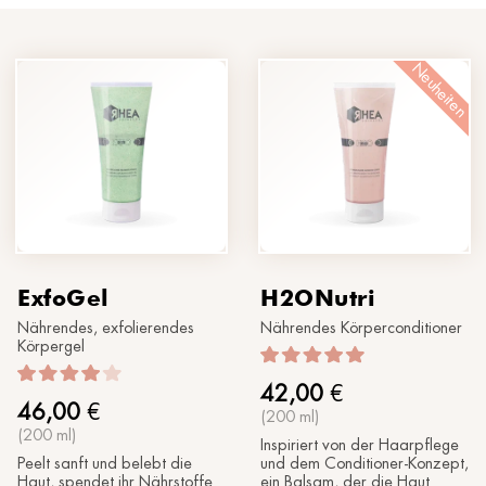
®
Sonne
MORPHOLAYERIN
KONTAKTIERE UNS
SPA partners
®
myBODYNAMIC
PROFESSIONELLE BEHANDLUNGEN
Lass uns kennenlernen
Neuheiten
®
DERMOLAYERIN
®
mySKINETIC
ExfoGel
H2ONutri
Nährendes, exfolierendes
Nährendes Körperconditioner
Körpergel
42,00
€
46,00
€
(200 ml)
(200 ml)
Inspiriert von der Haarpflege
Peelt sanft und belebt die
und dem Conditioner-Konzept,
Haut, spendet ihr Nährstoffe
ein Balsam, der die Haut