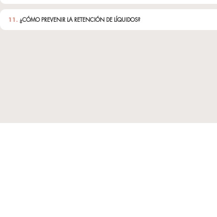
disolución de grasas
formas del cuerpo y
apariencia de la celu
entrenador personal
rutina de belleza.
Preguntas Frecuentes
1.
¿CÓMO SÉ SI SUFRO DE RETENCIÓN DE LÍQUIDOS?