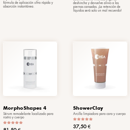
2Slim
po
Bifásico remodelante cuerpo
65,00
€
(150 ml)
a sensación de
Redefine las formas y minimiza el
duce la hinchazón,
aspecto de piel de naranja con una
el cuerpo con una
fórmula de aplicación ultra rápida 
n ultra rápida y
absorción instantánea.
ea.