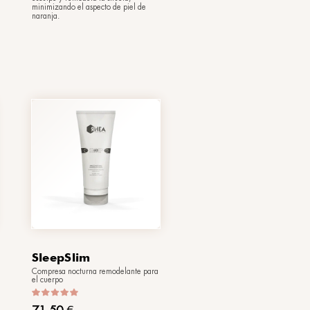
CloudDrain
Mousse corporal detox
50,50
€
(200 ml)
Con una acción drenante y
desintoxicante intensa, aligera,
y
deshincha y devuelve alivio a las
piernas cansadas. ¡La retención de
líquidos será solo un mal recuerdo!