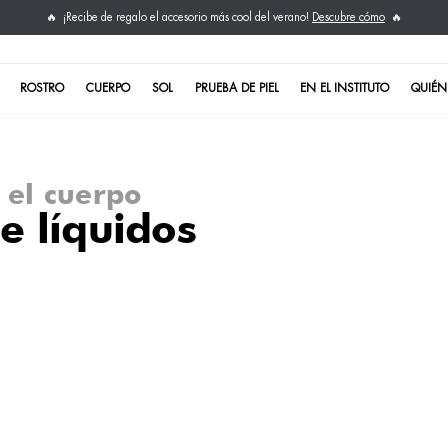
¡Recibe de regalo el ac
🔥
NO TE LO PIERDAS
ROSTRO
CUERPO
SOL
ones para el cuerpo
nción de líquido