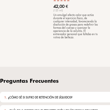
ExfoGel
Gel exfoliante nutri
46,00
€
(200 ml)
Exfolia con mucha 
dinamiza la piel, dá
y luminosidad fuera 