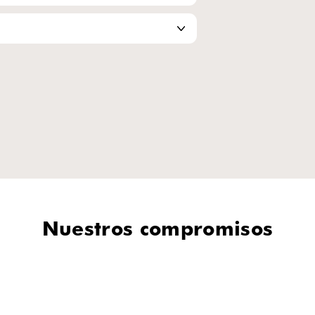
minimiza la celulitis y la flacidez,
 para redefinir las
reduciendo la grasa localizada en
 suavizar la
piernas y abdomen.
litis. El
 que faltaba en tu