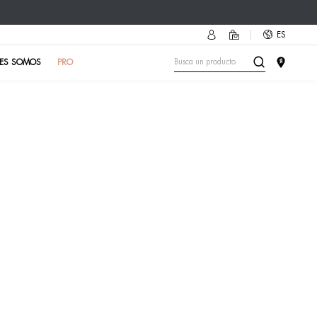
cesorio más cool del verano!
Descubre cómo
🔥
PRUEBA DE PIEL
EN EL INSTITUTO
QUIÉNES SOM
s