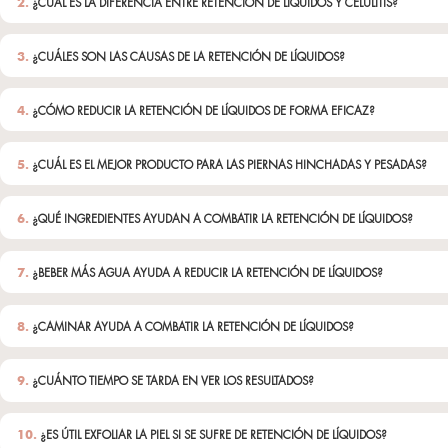
SlimTraine
Gel reductor corpor
42,00
€
(125 ml)
Un emulgel efecto c
durante el ejercicio 
cualquier intensidad