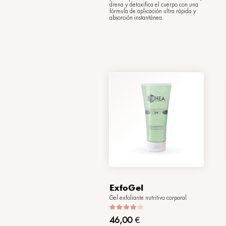
2Drain
Bifásico detox cuer
65,00
€
(150 ml)
El antídoto contra l
piernas pesadas: re
drena y detoxifica 
fórmula de aplicació
absorción instantán