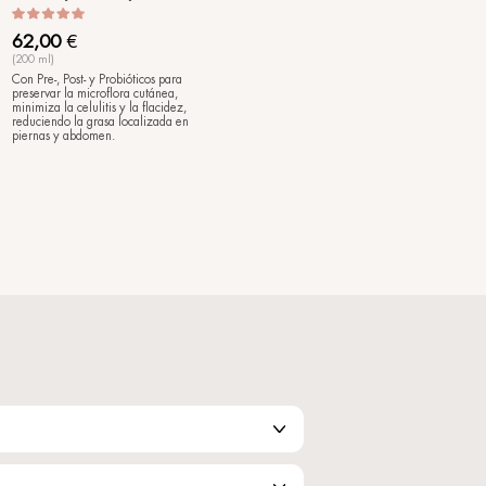
MorphoShapes 4
tivo corporal
Sérum remodelante localizado par
rostro y cuerpo
81,50
€
(100 ml)
delicadeza y
El tratamiento intensivo que remod
ndole un nutrición
y afina el aspecto de los depósitos
de serie.
grasos, acompañándolos suavemen
a su salida.
Novedades
Noveda