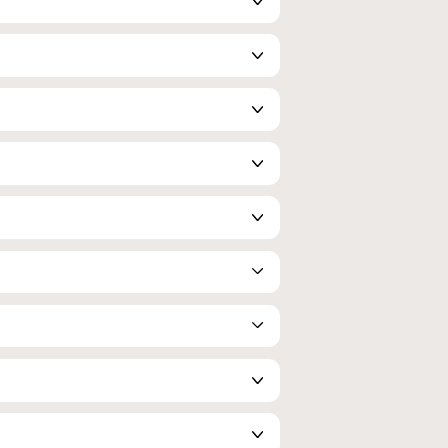
r
Slim[mi]Down
al
Crema remodelante piernas y
abdomen [microbioma]
62,00
€
(200 ml)
alor que actúa
Con Pre-, Post- y Probióticos para
físico, de
preservar la microflora cutánea,
, favoreciendo la